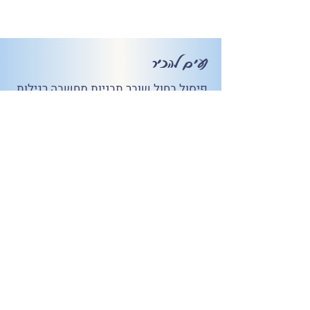
נעים להכיר
פיסול בחול שובר תבניות מחשבה רגילות
ופותח זויות הסתכלות חדשות עלינו, על
החיים, על שליטה, הרפייה וצרכנות.
כשאנו מחזיקים במשהו מאוד חזק - שום
דבר חדש לא יכול להכנס. יש קפאון
ומכאן ייאוש. דווקא ההסכמה לשחרר,
להרפות מהפחדים, מהעתיד, ממה יהיה,
מאפשרת לתנועה הטבעית של החיים
להתקיים. מתפנה מקום לתנועה חדשה,
אנרגיה רעננה, צחוק, שמחה, חיות ונוכחות
עם מה שיש.
לפסל בחול זה להסכים לאבד ולעבד, דרך
עבודה עם חומר שאהבנו כילדים/ות