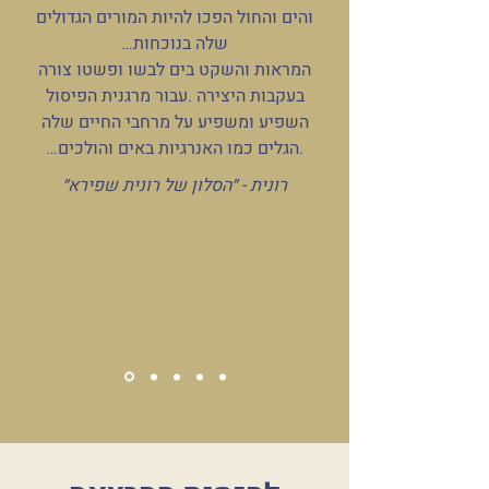
והים והחול הפכו להיות המורים הגדולים
שלה בנוכחות…
המראות והשקט בים לבשו ופשטו צורה
בעקבות היצירה .עבור מרגנית הפיסול
השפיע ומשפיע על מרחבי החיים שלה
.הגלים כמו האנרגיות באים והולכים…
רונית - ״הסלון של רונית שפירא״