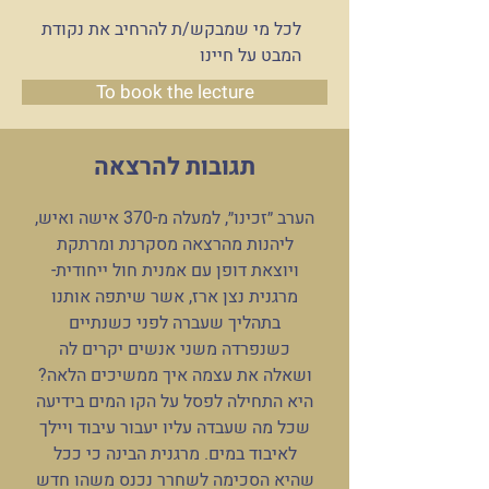
לכל מי שמבקש/ת להרחיב את נקודת
המבט על חיינו
To book the lecture
תגובות להרצאה
הערב ״זכינו״, למעלה מ-370 אישה ואיש,
ליהנות מהרצאה מסקרנת ומרתקת
ויוצאת דופן עם אמנית חול ייחודית-
מרגנית נצן ארז, אשר שיתפה אותנו
בתהליך שעברה לפני כשנתיים
כשנפרדה משני אנשים יקרים לה
ושאלה את עצמה איך ממשיכים הלאה?
היא התחילה לפסל על הקו המים בידיעה
שכל מה שעבדה עליו יעבור עיבוד ויילך
לאיבוד במים. מרגנית הבינה כי ככל
שהיא הסכימה לשחרר נכנס משהו חדש